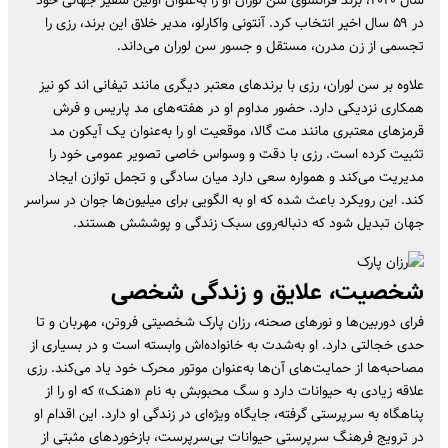
در ۵۹ سال اخیر انتخاب کرد. آنتونی واکارلو، مدیر خلاق این برند، رزی را
تجسمی از زن مدرن، مستقل و جسور سن لوران می‌داند.
علاوه بر سن لوران، رزی با برندهای معتبر دیگری مانند تیفانی اند کو نیز
همکاری نزدیکی دارد. حضور مداوم او در هفته‌های مد پاریس و فرش
قرمزهای معتبری مانند مت گالا، موقعیت او را به‌عنوان یک آیکون مد
تثبیت کرده است. رزی با دقت و وسواس خاصی تصویر عمومی خود را
مدیریت می‌کند و همواره سعی دارد میان سادگی و تجمل توازن ایجاد
کند. این رویکرد باعث شده که او به الگویی برای میلیون‌ها جوان در سراسر
جهان تبدیل شود که دنباله‌روی سبک زندگی و پوششش هستند.
شخصیت، علایق و زندگی شخصی
فرای دوربین‌ها و نورهای صحنه، رزان پارک شخصیتی فروتن، مهربان و تا
حدی خجالتی دارد. او به‌شدت به خانواده‌اش وابسته است و در بسیاری از
مصاحبه‌ها از حمایت‌های آن‌ها به‌عنوان موتور محرک خود یاد می‌کند. رزی
علاقه زیادی به حیوانات دارد و سگ محبوبش به نام «هنک» که او را از
پناهگاه به سرپرستی گرفته، جایگاه ویژه‌ای در زندگی او دارد. این اقدام او
در ترویج فرهنگ سرپرستی حیوانات بی‌سرپرست، بازخوردهای مثبتی از