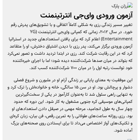
آزمون ورودی وای‌جی انترتینمنت
تغییر مسیر زندگی رزی به شکلی کاملاً اتفاقی و با تشویق‌های پدرش رقم
خورد. در سال ۲۰۱۲، زمانی که کمپانی وای‌جی انترتینمنت (YG
Entertainment) اعلام کرد که برای یافتن استعدادهای جدید در استرالیا
آزمون ورودی برگزار می‌کند، پدر رزی با دیدن اشتیاق دخترش، او را متقاعد
کرد که در این رقابت شرکت کند. رزی در ابتدا تردید داشت و تصور نمی‌کرد
که بتواند در میان صدها شرکت‌کننده دیده شود؛ اما با اجرای خیره‌کننده
خود توانست رتبه اول را در میان ۷۰۰ شرکت‌کننده کسب کند.
این موفقیت به معنای پایانی بر زندگی آرام او در ملبورن و شروع فصلی
دشوار و پرچالش بود. او در سن ۱۵ سالگی، خانه و خانواده‌اش را ترک کرد و
به تنهایی راهی سئول شد تا به‌عنوان کارآموز در یکی از سخت‌گیرترین
کمپانی‌های موسیقی کره جنوبی مشغول به کار شود. این دوره که حدود
چهار سال به طول انجامید، مرحله‌ مهمی در صیقل دادن استعدادهای او
بود. رزی روزانه ساعت‌های طولانی را به تمرین رقص، فن بیان، زبان کره‌ای
و تکنیک‌های آواز اختصاص می‌داد تا برای ایستادن روی صحنه‌های بزرگ
آماده شود.