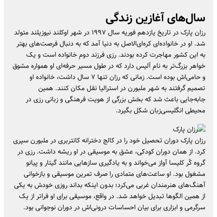
سال‌های آغازین زندگی
رزان پارک در تاریخ یازدهم فوریه سال ۱۹۹۷ در شهر اوکلند نیوزیلند متولد
شد. او در خانواده‌ای کره‌ای‌الاصل به دنیا آمد که به دنبال فرصت‌های بهتر
به این کشور مهاجرت کرده بودند. رزی فرزند دوم خانواده است و یک
خواهر بزرگ‌تر به نام آلیس دارد که در طول مسیر حرفه‌ای او همواره مشوق
و حامی‌اش بوده است. زمانی که رزان تنها ۷ سال داشت، خانواده او
تصمیم گرفتند به شهر ملبورن در استرالیا نقل مکان کنند. همین
جابه‌جایی باعث شد که بخش بزرگی از هویت فرهنگی و زبانی رزی در
محیطی انگلیسی‌زبان شکل بگیرد.
رزان پارک دوران تحصیل خود را در کالج دخترانه کانتربری در ملبورن سپری
کرد. از همان دوران کودکی، عشق به موسیقی در او ریشه داشت. رزی در
گروه کُر کلیسا آواز می‌خواند و به یادگیری سازهایی مانند گیتار و پیانو
مشغول بود. او ساعت‌های متمادی را صرف تمرین موسیقی و بازخوانی
آهنگ‌های هنرمندان غربی می‌کرد؛ بدون اینکه بداند روزی خودش به یکی
از همین الگوها تبدیل خواهد شد. در واقع، موسیقی برای او فراتر از یک
سرگرمی و ابزاری برای بیان احساسات درونی‌اش در دوران نوجوانی بود.