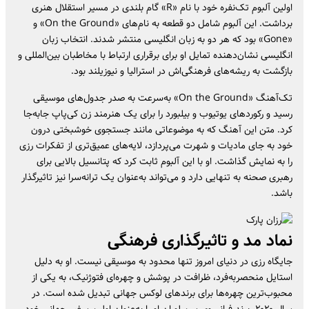
اولین آلبوم تک‌نفره خود با نام «R» گام بلندی در مسیر استقلال هنری
برداشت. این آلبوم شامل دو قطعه به نام‌های «On the Ground» و
«Gone» بود که هر دو به زبان انگلیسی منتشر شدند. انتخاب زبان
انگلیسی نشان‌دهنده تمایل او برای برقراری ارتباط با مخاطبان بین‌المللی و
بازگشت به ریشه‌های فرهنگی‌اش در استرالیا و نیوزیلند بود.
تک‌آهنگ «On the Ground» به‌سرعت به صدر جدول‌های موسیقی
رسید و رکوردهای یوتیوب و بیلبورد را برای یک هنرمند زن کی‌پاپ جابه‌جا
کرد. متن این آهنگ که به موضوعاتی مانند جستجوی خوشبختی درون
خود به جای مادیات و شهرت می‌پردازد، لایه‌های عمیق‌تری از تفکرات رزی
را به نمایش گذاشت. او با این آلبوم ثابت کرد که پتانسیل بالایی برای
رهبری صحنه به تنهایی دارد و می‌تواند به‌عنوان یک ترانه‌سرا نیز تاثیرگذار
باشد.
نماد مد و تاثیرگذاری فرهنگی
جایگاه رزی در دنیای امروز تنها محدود به موسیقی نیست. او به دلیل
استایل منحصربه‌فرد، ظرافت در پوشش و چهره‌ای فتوژنیک، به یکی از
محبوب‌ترین چهره‌ها برای برندهای لوکس جهانی تبدیل شده است. در
سال ۲۰۲۰، برند فرانسوی سن لوران او را به‌عنوان اولین سفیر جهانی خود