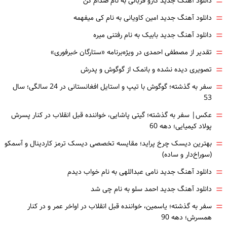
=
دانلود آهنگ جدید کارو قربانی به نام صدام کن
=
دانلود آهنگ جدید امین کاویانی به نام کی میفهمه
=
دانلود آهنگ جدید بابیک به نام رفتنی میره
=
تقدیر از مصطفی احمدی در ویژه‌برنامه «ستارگان خبرفوری»
=
تصویری دیده نشده و بانمک از گوگوش و پدرش
=
سفر به گذشته؛ گوگوش با تیپ و استایل افغانستانی در 24 سالگی؛ سال
53
=
عکس| سفر به گذشته؛ گیتی پاشایی، خواننده قبل انقلاب در کنار پسرش
پولاد کیمیایی؛ دهه 60
=
بهترین دیسک چرخ پراید؛ مقایسه تخصصی دیسک ترمز کاردینال و آسمکو
(سوراخ‌دار و ساده)
=
دانلود آهنگ جدید نامی عبداللهی به نام خواب دیدم
=
دانلود آهنگ جدید احمد سلو به نام چی شد
=
سفر به گذشته؛ یاسمین، خواننده قبل انقلاب در اواخر عمر و در کنار
همسرش؛ دهه 90