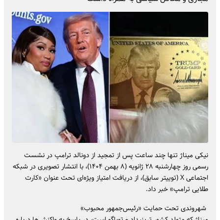
نیکی میناژ تنها چند ساعت پس از تمجید از دونالد ترامپ در نشست
رسمی روز چهارشنبه ۲۸ ژانویه (۸ بهمن ۱۴۰۴)، با انتشار تصویری در شبکه
اجتماعی X (توییتر سابق)، از دریافت امتیاز ویژه‌ای تحت عنوان «کارت
طلایی ترامپ» خبر داد.
شهروندی تحت حمایت «رئیس‌جمهور محبوب»
میناژ که متولد کشور ترینیداد و توباگو است، در پاسخ به واکنش‌ها درباره