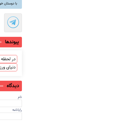
با دوستان خو
پیوندها
در لحظه ب
دنیای ور
دیدگاه
نام
رایانامه