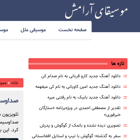
صفحه نخست
موسیقی ملل
موسی
تازه ها
=
دانلود آهنگ جدید کارو قربانی به نام صدام کن
خانه
عموم
=
دانلود آهنگ جدید امین کاویانی به نام کی میفهمه
=
دانلود آهنگ جدید بابیک به نام رفتنی میره
صداوسیم
=
تقدیر از مصطفی احمدی در ویژه‌برنامه «ستارگان
تلویزیون 
خبرفوری»
صداوسیما 
=
تصویری دیده نشده و بانمک از گوگوش و پدرش
کرد. این ب
=
سفر به گذشته؛ گوگوش با تیپ و استایل افغانستانی