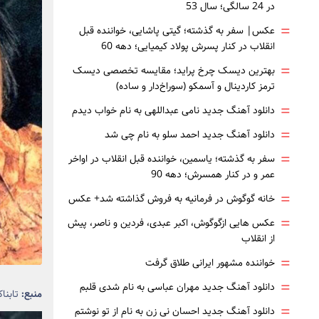
در 24 سالگی؛ سال 53
=
عکس| سفر به گذشته؛ گیتی پاشایی، خواننده قبل
انقلاب در کنار پسرش پولاد کیمیایی؛ دهه 60
=
بهترین دیسک چرخ پراید؛ مقایسه تخصصی دیسک
ترمز کاردینال و آسمکو (سوراخ‌دار و ساده)
=
دانلود آهنگ جدید نامی عبداللهی به نام خواب دیدم
=
دانلود آهنگ جدید احمد سلو به نام چی شد
=
سفر به گذشته؛ یاسمین، خواننده قبل انقلاب در اواخر
عمر و در کنار همسرش؛ دهه 90
=
خانه گوگوش در فرمانیه به فروش گذاشته شد+ عکس
=
عکس هایی ازگوگوش، اکبر عبدی، فردین و ناصر، پیش
از انقلاب
=
خواننده مشهور ایرانی طلاق گرفت
=
دانلود آهنگ جدید مهران عباسی به نام شدی قلبم
منبع:
تابنا
=
دانلود آهنگ جدید احسان نی زن به نام از تو نوشتم