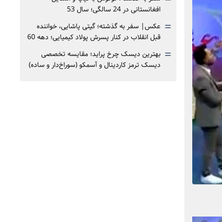
افغانستانی در 24 سالگی؛ سال 53
=
عکس| سفر به گذشته؛ گیتی پاشایی، خواننده
قبل انقلاب در کنار پسرش پولاد کیمیایی؛ دهه 60
=
بهترین دیسک چرخ پراید؛ مقایسه تخصصی
دیسک ترمز کاردینال و آسمکو (سوراخ‌دار و ساده)