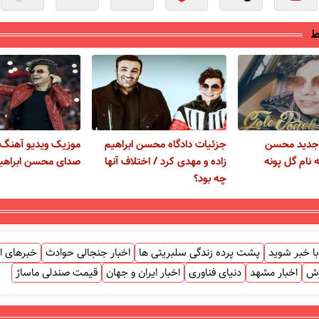
ط
 جدید محسن
جزئیات دادگاه محسن ابراهیم
موزیک ویدیو آهنگ 
ه نام گل پونه
زاده و مهدی کرد / اختلاف آنها
صدای محسن ابراهیم
چه بود؟
ا خبر شوید
پشت پرده زندگی سلبریتی ها
اخبار جنجالی حوادث
خبرهای ا
زش
اخبار مشهد
دنیای فناوری
اخبار ایران و جهان
قیمت صندلی ماساژ