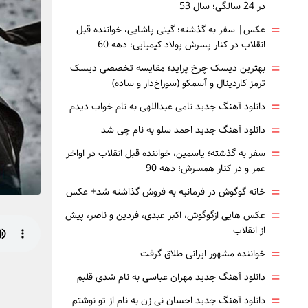
در 24 سالگی؛ سال 53
=
عکس| سفر به گذشته؛ گیتی پاشایی، خواننده قبل
انقلاب در کنار پسرش پولاد کیمیایی؛ دهه 60
=
بهترین دیسک چرخ پراید؛ مقایسه تخصصی دیسک
ترمز کاردینال و آسمکو (سوراخ‌دار و ساده)
=
دانلود آهنگ جدید نامی عبداللهی به نام خواب دیدم
=
دانلود آهنگ جدید احمد سلو به نام چی شد
=
سفر به گذشته؛ یاسمین، خواننده قبل انقلاب در اواخر
عمر و در کنار همسرش؛ دهه 90
=
خانه گوگوش در فرمانیه به فروش گذاشته شد+ عکس
=
عکس هایی ازگوگوش، اکبر عبدی، فردین و ناصر، پیش
از انقلاب
=
خواننده مشهور ایرانی طلاق گرفت
=
دانلود آهنگ جدید مهران عباسی به نام شدی قلبم
=
دانلود آهنگ جدید احسان نی زن به نام از تو نوشتم