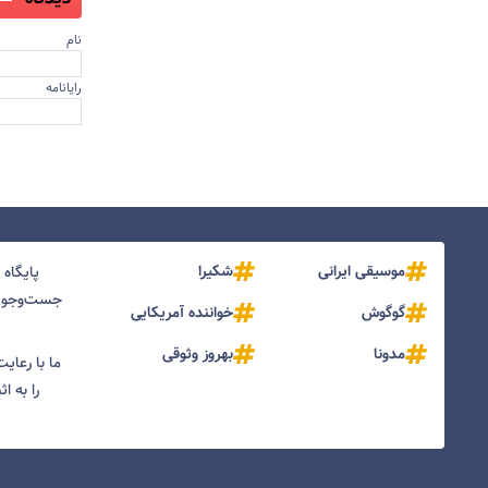
نام
رایانامه
موسیقی ایرانی
شکیرا
پایگاه
جست‌و‌جو و
گوگوش
خواننده آمریکایی
مدونا
بهروز وثوقی
ما با رعای
را به ا