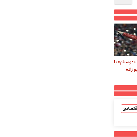
«دوستام» با
 زاده
قتصادی