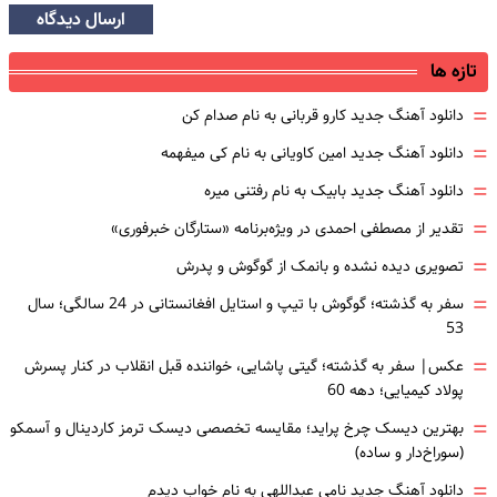
ارسال دیدگاه
تازه ها
=
دانلود آهنگ جدید کارو قربانی به نام صدام کن
=
دانلود آهنگ جدید امین کاویانی به نام کی میفهمه
=
دانلود آهنگ جدید بابیک به نام رفتنی میره
=
تقدیر از مصطفی احمدی در ویژه‌برنامه «ستارگان خبرفوری»
=
تصویری دیده نشده و بانمک از گوگوش و پدرش
=
سفر به گذشته؛ گوگوش با تیپ و استایل افغانستانی در 24 سالگی؛ سال
53
=
عکس| سفر به گذشته؛ گیتی پاشایی، خواننده قبل انقلاب در کنار پسرش
پولاد کیمیایی؛ دهه 60
=
بهترین دیسک چرخ پراید؛ مقایسه تخصصی دیسک ترمز کاردینال و آسمکو
(سوراخ‌دار و ساده)
=
دانلود آهنگ جدید نامی عبداللهی به نام خواب دیدم