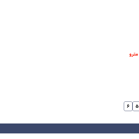
مترو
۶
۵