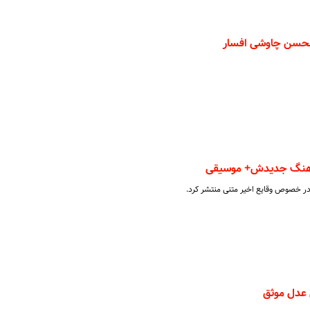
محسن چاوشی افسار
آهنگ جدیدش+ موسیقی
خصوص وقایع اخیر متنی منتشر کرد.
عدل موثق