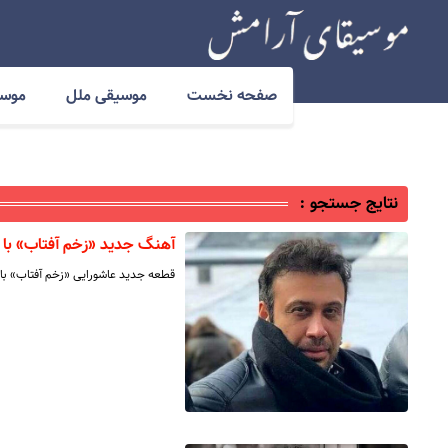
صفحه نخست
موسیقی ملل
موسی
نتایج جستجو :
آهنگ جدید «زخم آفتاب» ب
قطعه جدید عاشورایی «زخم آفتاب» ب