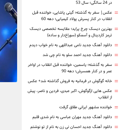
در 24 سالگی؛ سال 53
=
عکس| سفر به گذشته؛ گیتی پاشایی، خواننده قبل
انقلاب در کنار پسرش پولاد کیمیایی؛ دهه 60
=
بهترین دیسک چرخ پراید؛ مقایسه تخصصی دیسک
ترمز کاردینال و آسمکو (سوراخ‌دار و ساده)
=
دانلود آهنگ جدید نامی عبداللهی به نام خواب دیدم
=
دانلود آهنگ جدید احمد سلو به نام چی شد
=
سفر به گذشته؛ یاسمین، خواننده قبل انقلاب در اواخر
عمر و در کنار همسرش؛ دهه 90
=
خانه گوگوش در فرمانیه به فروش گذاشته شد+ عکس
=
عکس هایی ازگوگوش، اکبر عبدی، فردین و ناصر، پیش
از انقلاب
=
خواننده مشهور ایرانی طلاق گرفت
=
دانلود آهنگ جدید مهران عباسی به نام شدی قلبم
=
دانلود آهنگ جدید احسان نی زن به نام از تو نوشتم