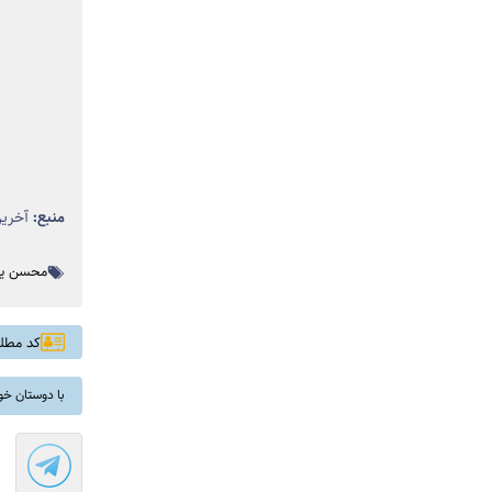
منبع:
آخرین
محسن یگ
کد مطلب: 
با دوستان خو