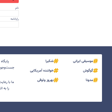
نام
رایانامه
موسیقی ایرانی
شکیرا
پایگاه
جست‌و‌جو و
گوگوش
خواننده آمریکایی
مدونا
بهروز وثوقی
ما با رعای
را به ا