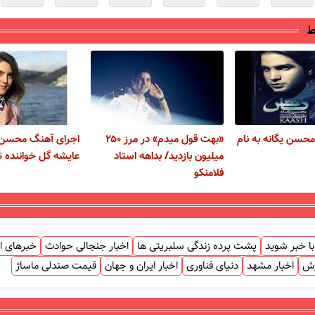
ط
محسن یگانه به نام
«بهت قول میدم» در مرز ۲۵۰
اجرای آهنگ محسن 
میلیون بازدید/ بداهه استاد
عایشه گل خواننده ت
فلامنکو
ا خبر شوید
پشت پرده زندگی سلبریتی ها
اخبار جنجالی حوادث
خبرهای ا
زش
اخبار مشهد
دنیای فناوری
اخبار ایران و جهان
قیمت صندلی ماساژ