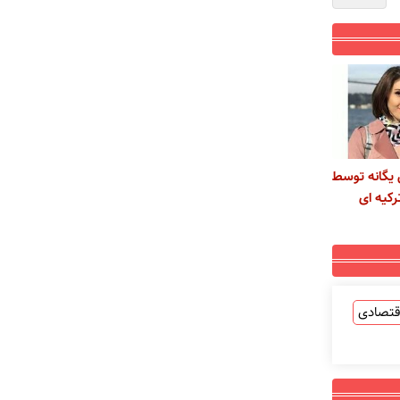
یگانه توسط
رکیه ای
قتصادی