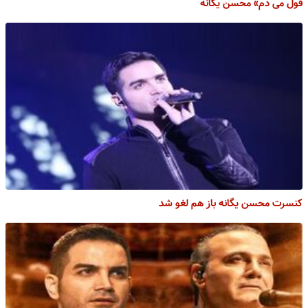
قول می دم» محسن یگانه
کنسرت محسن یگانه باز هم لغو شد