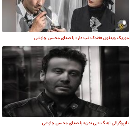
موزیک ویدئوی «فندک تب دار» با صدای محسن چاوشی
تایپوگرافی آهنگ «بی بدن» با صدای محسن چاوشی