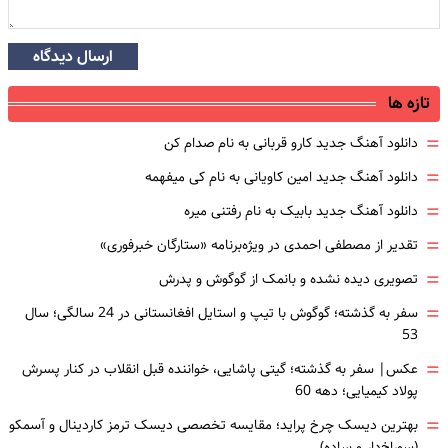
ارسال دیدگاه
تازه ها
=
دانلود آهنگ جدید کارو قربانی به نام صدام کن
=
دانلود آهنگ جدید امین کاویانی به نام کی میفهمه
=
دانلود آهنگ جدید بابیک به نام رفتنی میره
=
تقدیر از مصطفی احمدی در ویژه‌برنامه «ستارگان خبرفوری»
=
تصویری دیده نشده و بانمک از گوگوش و پدرش
=
سفر به گذشته؛ گوگوش با تیپ و استایل افغانستانی در 24 سالگی؛ سال
53
=
عکس| سفر به گذشته؛ گیتی پاشایی، خواننده قبل انقلاب در کنار پسرش
پولاد کیمیایی؛ دهه 60
=
بهترین دیسک چرخ پراید؛ مقایسه تخصصی دیسک ترمز کاردینال و آسمکو
(سوراخ‌دار و ساده)