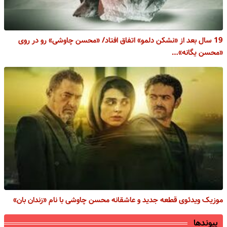
19 سال بعد از «نشکن دلمو» اتفاق افتاد/ «محسن چاوشی» رو در روی
«محسن یگانه»…
موزیک ویدئوی قطعه جدید و عاشقانه محسن چاوشی با نام «زندان بان»
پیوندها