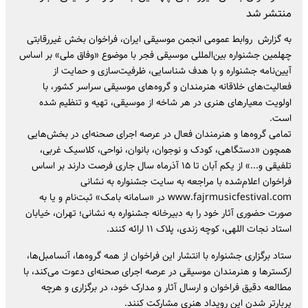
به گزارش روابط عمومی انجمن موسیقی ایران، فراخوان بخش غیررقابتی
چهلمین جشنواره بین‌المللی موسیقی فجر با موضوع «وفاق ملی» بر اساس
آیین‌نامه جشنواره و با هدف شناسایی، ظرفیت‌سازی و حمایت از
فعالیت‌های خلاقانه هنرمندان و گروه‌های موسیقی سراسر کشور، با
اولویت معیارهای هنری در هر شاخه از موسیقی، تهیه و تنظیم شده
است.
تمامی گروه‌ها و هنرمندان فعال در عرصه اجرای صحنه‌ای در بخش‌هایی
همچون «دستگاهی، کودک و نوجوان، بانوان، نواحی، کلاسیک غربی،
تلفیقی و...» از یکم آبان تا ۱۵ آذرماه سال جاری فرصت دارند بر اساس
فراخوان اعلام‌شده با مراجعه به سایت جشنواره به نشانی
www.fajrmusicfestival.com در «سامانه بامک» ثبت‌نام و یا به‌
صورت حضوری آثار خود را به دبیرخانه جشنواره به نشانی؛ تهران، خیابان
استاد نجات اللهی، کوچه زندی، پلاک ۱۱ ارائه کنند.
ستاد برگزاری جشنواره با انتشار این فراخوان از همه گروه‌ها، آنسامبل‌ها،
ارکسترها و هنرمندان موسیقی در عرصه اجرای صحنه‌ای دعوت می‌کند، با
مطالعه دقیق فراخوان و ارسال آثار و مدارک خود، در برگزاری و هرچه
پربارتر شدن این رویداد هنری مشارکت کنند.