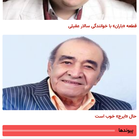
قطعه «باران» با خوانندگی سالار عقیلی
حال «ایرج» خوب است
پیوندها