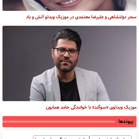
سحر دولتشاهی و علیرضا معتمدی در موزیک ویدئو آتش و باد
موزیک ویدئوی «سوگند» با خوانندگی حامد همایون
پیوندها