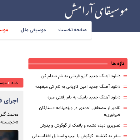
صفحه نخست
موسیقی ملل
موسی
تازه ها
=
دانلود آهنگ جدید کارو قربانی به نام صدام کن
خانه
موسی
=
دانلود آهنگ جدید امین کاویانی به نام کی میفهمه
=
دانلود آهنگ جدید بابیک به نام رفتنی میره
اجرای ق
=
تقدیر از مصطفی احمدی در ویژه‌برنامه «ستارگان
محمد گلری
خبرفوری»
«خجسته ب
=
تصویری دیده نشده و بانمک از گوگوش و پدرش
=
سفر به گذشته؛ گوگوش با تیپ و استایل افغانستانی