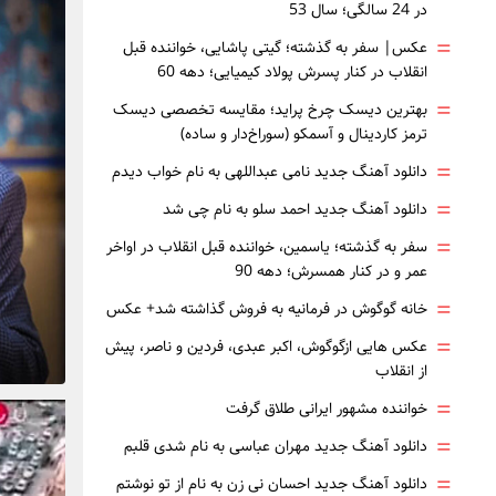
در 24 سالگی؛ سال 53
=
عکس| سفر به گذشته؛ گیتی پاشایی، خواننده قبل
انقلاب در کنار پسرش پولاد کیمیایی؛ دهه 60
=
بهترین دیسک چرخ پراید؛ مقایسه تخصصی دیسک
ترمز کاردینال و آسمکو (سوراخ‌دار و ساده)
=
دانلود آهنگ جدید نامی عبداللهی به نام خواب دیدم
=
دانلود آهنگ جدید احمد سلو به نام چی شد
=
سفر به گذشته؛ یاسمین، خواننده قبل انقلاب در اواخر
عمر و در کنار همسرش؛ دهه 90
=
خانه گوگوش در فرمانیه به فروش گذاشته شد+ عکس
=
عکس هایی ازگوگوش، اکبر عبدی، فردین و ناصر، پیش
از انقلاب
=
خواننده مشهور ایرانی طلاق گرفت
=
دانلود آهنگ جدید مهران عباسی به نام شدی قلبم
=
دانلود آهنگ جدید احسان نی زن به نام از تو نوشتم