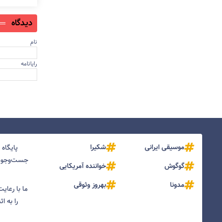
دیدگاه
نام
رایانامه
موسیقی ایرانی
شکیرا
پایگاه
جست‌و‌جو و
گوگوش
خواننده آمریکایی
مدونا
بهروز وثوقی
ما با رعای
را به ا