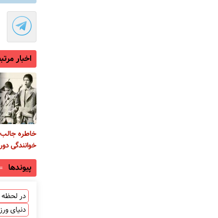
اخبار مرتب
خاطره جالب م
خوانندگی دور
پیوندها
در لحظه ب
دنیای ور