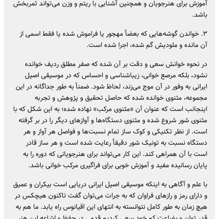
آموزش برای هنرجویان و همچنین آشنایی با ریتم و وزن می‌تواند ثمربخش
باشد.
۳. خواندن گوشه‌هایی که بعضاً مهجور یا فراموش شده یا فقط اسمی از
آن مانده و ملودیش گم شده، اجرا شده است.
در نحوه خوانش سعی و دقت بر آن شده که صفر مطلق ردیف خوانده
نشود، بلکه مرصع خوانی، زیباشناسی و احساس که در موسیقی اصیل
ایرانی به وفور در آن موج می‌زند، لحاظ شود. ضمناً به طور جداگانه در این
مجموعه، مثنوی خوانده شده که حاصل تحقیق و پژوهش و تجربه
اینجانب است که عنوان آن «مثنوی مرکب» نهاده شده؛ به این شکل که با
مثنوی شور شروع شده و مثنوی دستگاه‌ها و آوازهای دیگر را در بر گرفته
است. از نظر تکنیکی و کوک ساز تمام نسبت‌ها و فواصل هر آواز و هر
دستگاه نسبت به تونیک شور دقیقاً رعایت شده است و هر ساز قادر
است با آن همراهی کند. این کار می‌تواند برای هنرجویانی که دوره را به
پایان رسانیده مفید و آموزش خوبی برای فراگیری مرکب خوانی باشد.
با علم و آگاهی به اینکه موسیقی اصیل ایرانی دریایی است بیکران و عمیق
و دارای رمز و رازهای فراوان که به جرات می‌توان گفت تاکنون هیچکس در
هیچ زمان به طور کامل نتوانسته به انتهای این اقیانوس راه یابد. ما هم به
قدر توان و بضاعت کم خود سعی کردیم قدمی در حفظ و اشاعه این هنر