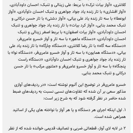
کلانتری، «آواز بیات ترک» با بربط: علی زینالی و تنبک: احسان داودآبادی،
«آواز افشاری» با تار زنده یاد جواد جواهری و تنبک احسان داوآبادی، «آواز
ابوعطا» با سه تار زنده یاد علی بیانی، «آواز دشتی» با تار حسن درکانی و
تنبک محمد بنایی، «آواز کرد بیات» با تار زنده یاد جواد جواهری و تنبک
احسان داودآبادی، «آواز بیات اصفهان» با بربط اصغر زینالی و تنبک
احسان داودآبادی، «دستگاه ماهور» با سه تار و آواز خسرو عامری‌فر،
«دستگاه سه گاه» با تار رضا کلانتری، «دستگاه چارگاه» با تار زنده یاد علی
بیانی، «دستگاه همایون» با سه تار و آواز خسرو عامری‌فر، «دستگاه نوا» با
تار زنده یاد جواد جواهری و تنبک احسان داوآبادی، «دستگاه راست
پنجگاه» با سه تار و آواز خسرو عامری‌فر و «مثنوی مرکب» با تار حسن
درکانی و تنبک محمد بنایی.
خسرو عامری‌فر در توضیح این آلبوم نوشته است: «در ردیف‌های آوازی
مذکور سعی بر آن شده که تفاوت‌های نسبی نسبت به ردیف‌های ضبط
شده حاضر در نظر گرفته شود که به شرح زیر است:
۱. اول اینکه اجرای هر دستگاه و یا هر آواز با نواخته های یکی از اساتید
همراهی شده است.
۲ در لابه لای آواز، قطعاتی ضربی و تصانیف قدیمی خوانده شده که از نظر