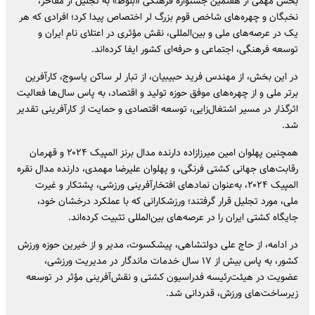
بخش مهمی از هفتمین جشنواره فرهنگی «بلوط» به تجلیل از مفاخر،
نخبگان و چهره‌های شاخص قوم بزرگ لر اختصاص پیدا کرد؛ افرادی که هر
یک در عرصه‌های ملی و بین‌المللی، نقش مؤثری در اعتلای نام ایران و
توسعه فرهنگی، اجتماعی و حرفه‌ای کشور ایفا کرده‌اند.
در این بخش، از مهندس فرید حبیبیان، از تبار لر ساکن یاسوج، کارآفرین
برتر ملی و از چهره‌های موفق حوزه تولید و اقتصاد، به پاس سال‌ها فعالیت
اثرگذار در مسیر اشتغال‌زایی، توسعه اقتصادی و حمایت از کارآفرینی تقدیر
شد.
همچنین پهلوان امین میرزازاده دارنده مدال برنز المپیک ۲۰۲۴ و قهرمان
رقابت‌های جهانی کشتی فرنگی، و پهلوان علیرضا مهمدی، دارنده مدال نقره
المپیک ۲۰۲۴، به‌عنوان نمادهای افتخارآفرینی ورزشی، پشتکار و غیرت
ملی، مورد تجلیل قرار گرفتند؛ ورزشکارانی که با عملکرد درخشان خود،
جایگاه کشتی ایران را در عرصه‌های بین‌المللی تثبیت کرده‌اند.
در ادامه، از حاج علی دولتشاهی، پیشکسوت، مدیر و از خیرین حوزه ورزش
کشور، به پاس بیش از ۱۷ سال خدمات ماندگار در مدیریت ورزشی،
عضویت در هیئت‌رئیسه فدراسیون کشتی و نقش‌آفرینی مؤثر در توسعه
زیرساخت‌های ورزش، قدردانی شد.