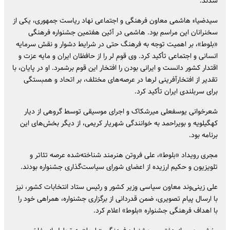
شدند.
سیدضیاء هاشمی معاون فرهنگی و اجتماعی نهاد ریاست جمهوری، یکی از
سخنرانان این مراسم بود. هاشمی در آئین هفتمین جشنواره فرهنگی
«بلوط»، بر اهمیت توجه به فرهنگ حتی در شرایط دشوار و نقش سرمایه
انسانی و اجتماعی تأکید کرد. وی قوم لر را از حافظان ایران و مایه عزت و
اقتدار کشور دانست و ایرانی بودن را افتخار این قوم برشمرد. او در پایان، با
تقدیر از افتخارآفرینی لرها در عرصه‌های مختلف، بر اتحاد و همبستگی
برای سربلندی ایران تأکید کرد.
شعرخوانی یوسفعلی میرشکاک و اجرای موسیقی توسط گروهی از دیار
کهگیلویه و بویراحمد به خوانندگی شهریار کریمی، از دیگر بخش‌های این
برنامه بود.
مجری رویداد «بلوط»، علی فروتن هنرمند شناخته‌شده عرصه تئاتر و
تلویزیون و حکیم ارزیده از اعضای شورای سیاست‌گذاری جشنواره بودند.
علی زینی‌وند معاون سیاسی وزیر کشور و رئیس ستاد انتخابات کشور، نیز
با ارسال پیام تصویری، ضمن قدردانی از برگزاری جشنواره، همراهی خود را
با اهداف فرهنگی جشنواره «بلوط» اعلام کرد.