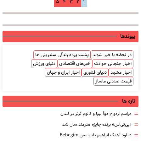
۵
۴
۳
۲
۱
پیوندها
در لحظه با خبر شوید
پشت پرده زندگی سلبریتی ها
اخبار جنجالی حوادث
خبرهای اقتصادی
دنیای ورزش
اخبار مشهد
دنیای فناوری
اخبار ایران و جهان
قیمت صندلی ماساژ
تازه ها
=
مراسم ازدواج دوآ لیپا و کالوم ترنر در لندن
=
«بی‌تی‌اس» برنده جایزه هنرمند سال شد
=
دانلود آهنگ ابراهیم تاتلیسس Bebegim