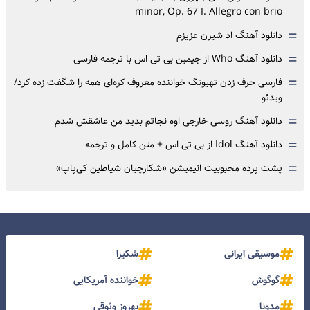
minor, Op. 67 I. Allegro con brio
=
دانلود آهنگ اد شیرن عزیزم
=
دانلود آهنگ Who از جیمین بی تی اس با ترجمه فارسی
=
فارسی حرف زدن تهیونگ خواننده معروف کره‌ای همه را شگفت زده کرد/
ویدئو
=
دانلود آهنگ روسی خارجی اوه نجاتم بدید من عاشقش شدم
=
دانلود آهنگ Idol از بی تی اس + متن کامل و ترجمه
=
پشت پرده محبوبیت انیمیشن «شکارچیان شیاطین کی‌پاپ»
موسیقی ایرانی
شکیرا
گوگوش
خواننده آمریکایی
مدونا
بهروز وثوقی