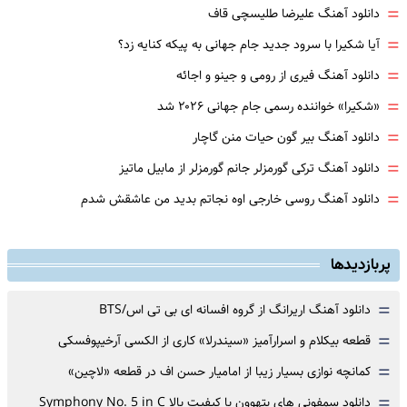
=
دانلود آهنگ علیرضا طلیسچی قاف
=
آیا شکیرا با سرود جدید جام جهانی به پیکه کنایه زد؟
=
دانلود آهنگ فیری از رومی و جینو و اجائه
=
«شکیرا» خواننده رسمی جام جهانی ۲۰۲۶ شد
=
دانلود آهنگ بیر گون حیات منن گاچار
=
دانلود آهنگ ترکی گورمزلر جانم گورمزلر از مابیل ماتیز
=
دانلود آهنگ روسی خارجی اوه نجاتم بدید من عاشقش شدم
پربازدیدها
=
دانلود آهنگ اریرانگ از گروه افسانه ای بی تی اس/BTS
=
قطعه بیکلام و اسرارآمیز «سیندرلا» کاری از الکسی آرخیپوفسکی
=
کمانچه نوازی بسیار زیبا از امامیار حسن اف در قطعه «لاچین»
=
دانلود سمفونی های بتهوون با کیفیت بالا Symphony No. 5 in C