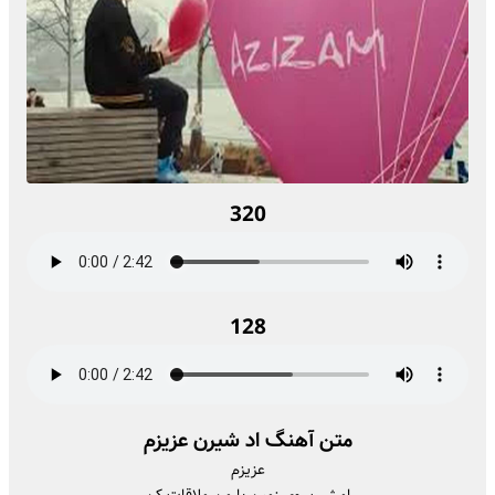
320
128
متن آهنگ اد شیرن عزیزم
ﻋﺰﻳﺰم
اﻣﺸﺐ روی زﻣﻴﻦ ﺑﺎ ﻣﻦ ﻣﻠﺎﻗﺎت ﻛﻦ