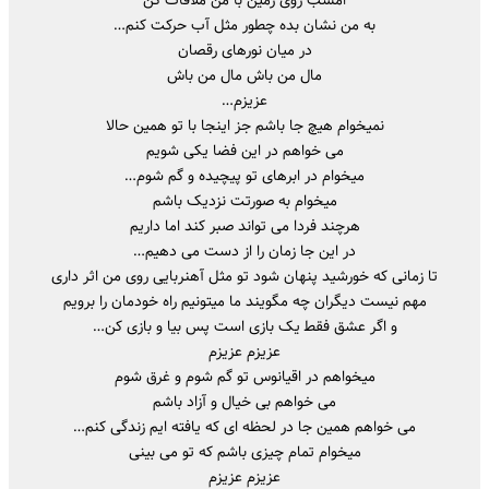
ﺑﻪ ﻣﻦ ﻧﺸﺎن ﺑﺪه ﭼﻄﻮر ﻣﺜﻞ آب ﺣﺮﻛﺖ ﻛﻨﻢ…
در ﻣﻴﺎن ﻧﻮرﻫﺎی رﻗﺼﺎن
ﻣﺎل ﻣﻦ ﺑﺎش ﻣﺎل ﻣﻦ ﺑﺎش
ﻋﺰﻳﺰم…
نمیخوام ﻫﻴﭻ ﺟﺎ ﺑﺎﺷﻢ ﺟﺰ اﻳﻨﺠﺎ ﺑﺎ ﺗﻮ ﻫﻤﻴﻦ ﺣﺎﻟﺎ
ﻣﻰ ﺧﻮاﻫﻢ در اﻳﻦ ﻓﻀﺎ ﻳﻜﻰ ﺷﻮﻳﻢ
میخوام در اﺑﺮﻫﺎی ﺗﻮ ﭘﻴﭽﻴﺪه و ﮔﻢ ﺷﻮم…
میخوام ﺑﻪ ﺻﻮرﺗﺖ ﻧﺰدﻳﮏ ﺑﺎﺷﻢ
ﻫﺮﭼﻨﺪ ﻓﺮدا ﻣﻰ ﺗﻮاﻧﺪ ﺻﺒﺮ ﻛﻨﺪ اﻣﺎ دارﻳﻢ
در این جا زﻣﺎن را از دﺳﺖ ﻣﻰ دﻫﻴﻢ…
ﺗﺎ زﻣﺎﻧﻰ ﻛﻪ ﺧﻮرﺷﻴﺪ ﭘﻨﻬﺎن ﺷﻮد ﺗﻮ ﻣﺜﻞ آﻫﻨﺮﺑﺎﻳﻰ روی ﻣﻦ اﺛﺮ داری
ﻣﻬﻢ ﻧﻴﺴﺖ دﻳﮕﺮان ﭼﻪ مگویند ﻣﺎ میتونیم راه ﺧﻮدﻣﺎن را ﺑﺮوﻳﻢ
و اﮔﺮ ﻋﺸﻖ ﻓﻘﻄ ﻳﮏ ﺑﺎزی اﺳﺖ ﭘﺲ ﺑﻴﺎ و ﺑﺎزی ﻛﻦ…
ﻋﺰﻳﺰم ﻋﺰﻳﺰم
میخواهم در اﻗﻴﺎﻧﻮس ﺗﻮ ﮔﻢ ﺷﻮم و ﻏﺮق ﺷﻮم
ﻣﻰ ﺧﻮاﻫﻢ ﺑﻰ ﺧﻴﺎل و آزاد ﺑﺎﺷﻢ
ﻣﻰ ﺧﻮاﻫﻢ ﻫﻤﻴﻦ ﺟﺎ در ﻟﺤﻈﻪ ای ﻛﻪ ﻳﺎﻓﺘﻪ اﻳﻢ زﻧﺪﮔﻰ ﻛﻨﻢ…
میخوام ﺗﻤﺎم ﭼﻴﺰی ﺑﺎﺷﻢ ﻛﻪ ﺗﻮ ﻣﻰ ﺑﻴﻨﻰ
ﻋﺰﻳﺰم ﻋﺰﻳﺰم