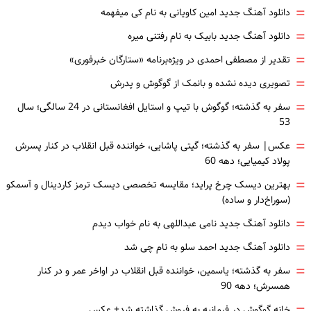
=
دانلود آهنگ جدید امین کاویانی به نام کی میفهمه
=
دانلود آهنگ جدید بابیک به نام رفتنی میره
=
تقدیر از مصطفی احمدی در ویژه‌برنامه «ستارگان خبرفوری»
=
تصویری دیده نشده و بانمک از گوگوش و پدرش
=
سفر به گذشته؛ گوگوش با تیپ و استایل افغانستانی در 24 سالگی؛ سال
53
=
عکس| سفر به گذشته؛ گیتی پاشایی، خواننده قبل انقلاب در کنار پسرش
پولاد کیمیایی؛ دهه 60
=
بهترین دیسک چرخ پراید؛ مقایسه تخصصی دیسک ترمز کاردینال و آسمکو
(سوراخ‌دار و ساده)
=
دانلود آهنگ جدید نامی عبداللهی به نام خواب دیدم
=
دانلود آهنگ جدید احمد سلو به نام چی شد
=
سفر به گذشته؛ یاسمین، خواننده قبل انقلاب در اواخر عمر و در کنار
همسرش؛ دهه 90
خانه گوگوش در فرمانیه به فروش گذاشته شد+ عکس