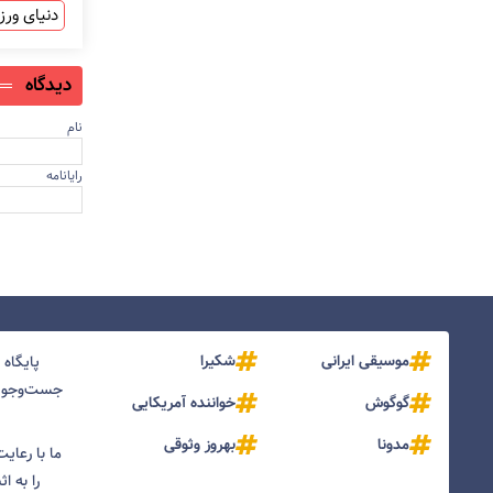
دنیای ور
دیدگاه
نام
رایانامه
موسیقی ایرانی
شکیرا
پایگاه
جست‌و‌جو و
گوگوش
خواننده آمریکایی
مدونا
بهروز وثوقی
ما با رعای
را به ا