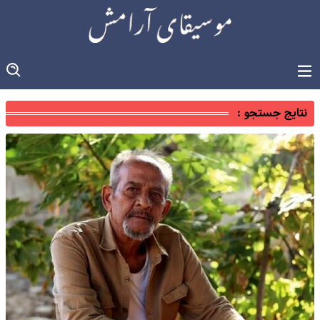
نتایج جستجو :