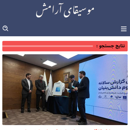
نتایج جستجو :