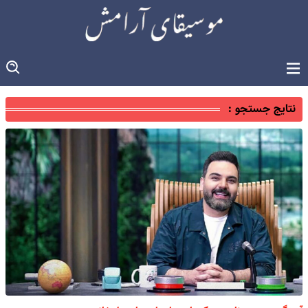
نتایج جستجو :