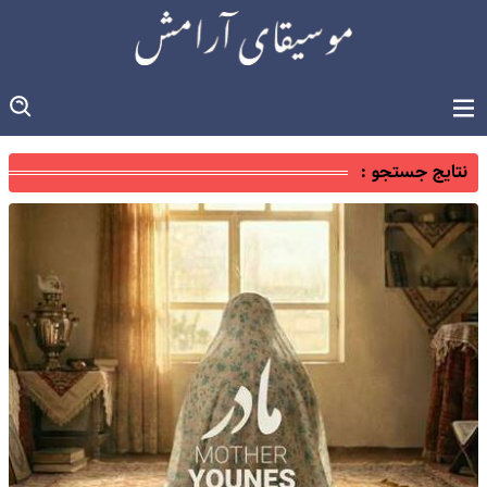
نتایج جستجو :