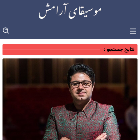
نتایج جستجو :