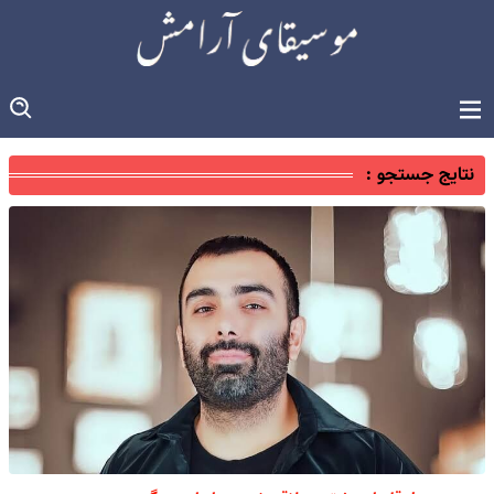
نتایج جستجو :