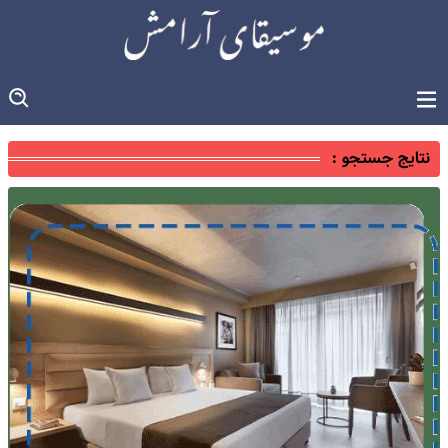
نتایج جستجو :