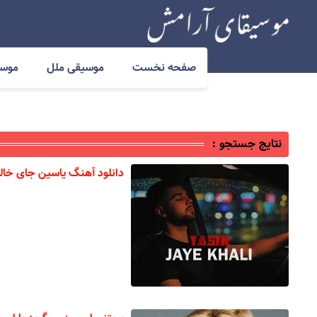
صفحه نخست
موسیقی ملل
موسی
نتایج جستجو :
دانلود آهنگ یاسین جای خال