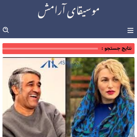
نتایج جستجو :