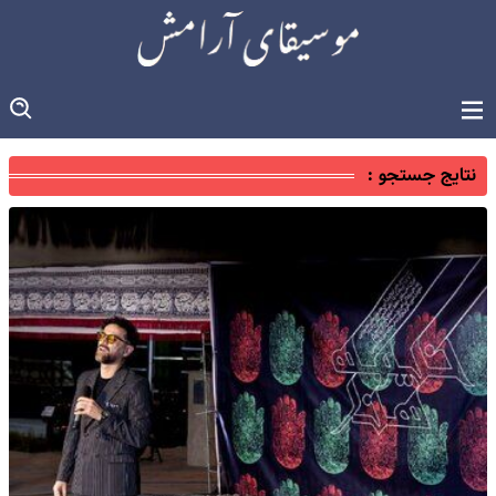
نتایج جستجو :