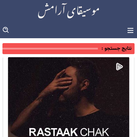
نتایج جستجو :