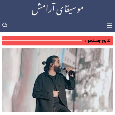
نتایج جستجو :