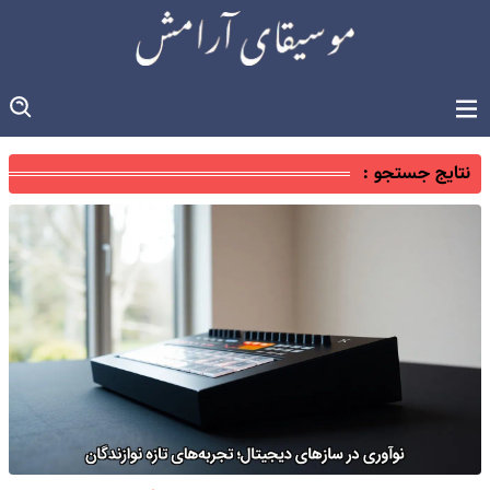
نتایج جستجو :