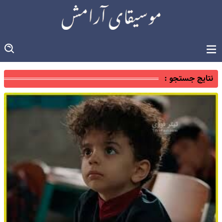
نتایج جستجو :