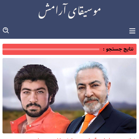
نتایج جستجو :