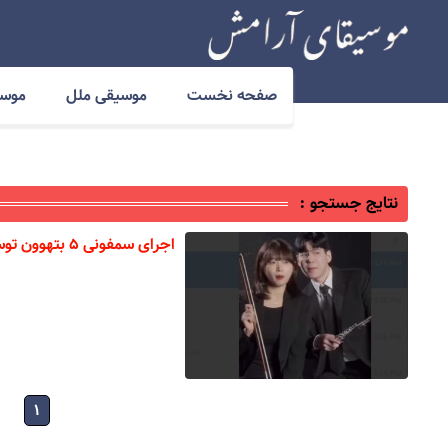
صفحه نخست
موسیقی ملل
موسی
نتایج جستجو :
اجرای سمفونی ۵ بتهوون توسط گروهی از جوانان کره‌ای
۱