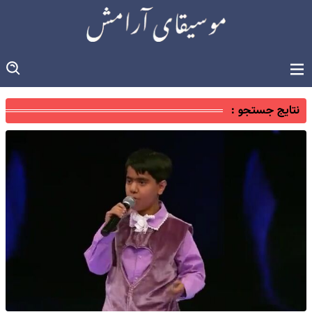
نتایج جستجو :