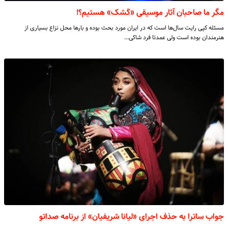
مگر ما صاحبان آثار موسیقی «کَشک» هستیم؟!
مسئله کپی رایت سال‌ها است که در ایران مورد بحث بوده و بارها محل نزاع بسیاری از
هنرمندان بوده است ولی عمدتا فرد شاکی…
جواب ساترا به حذف اجرای «لیانا شریفیان» از برنامه صداتو