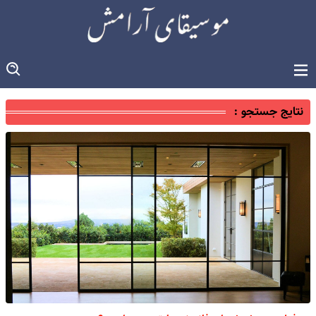
نتایج جستجو :