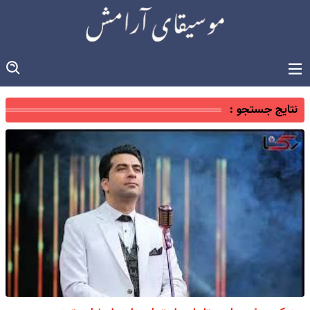
نتایج جستجو :