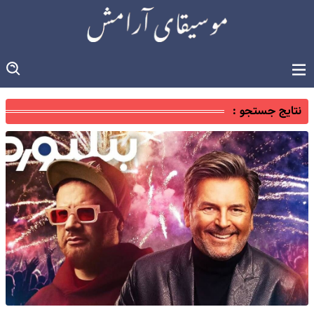
نتایج جستجو :