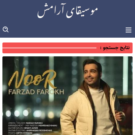
نتایج جستجو :