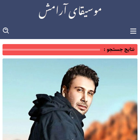
نتایج جستجو :