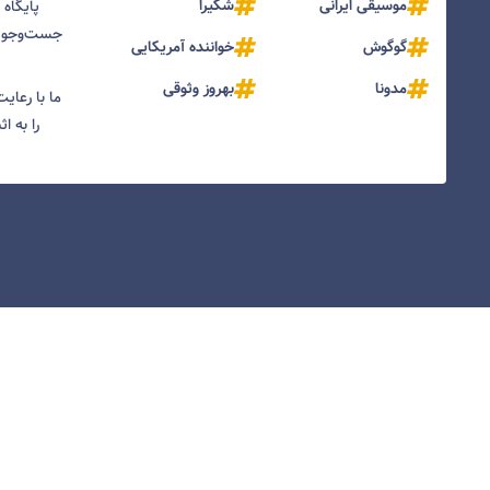
موسیقی ایرانی
شکیرا
پایگاه
جست‌و‌جو و
گوگوش
خواننده آمریکایی
مدونا
بهروز وثوقی
ما با رعای
را به ا