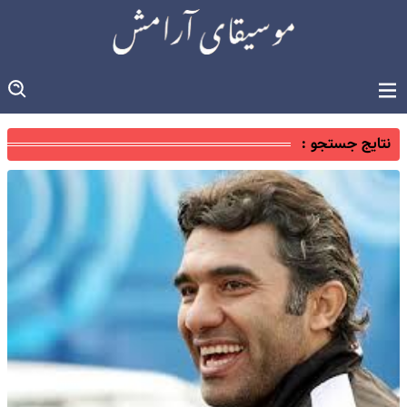
نتایج جستجو :