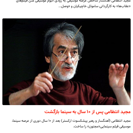
مجید انتظامی آهنگساز شاخص عرصه موسیقی به زودی آلبوم موسیقی متن فیلم‌های
«عقاب‌ها» به کارگردانی ساموئل خاچیکیان و «وصل…
مجید انتظامی پس از ۱۰ سال به سینما بازگشت
مجید انتظامی (آهنگساز و رهبر پیشکسوت ارکستر) بعد از ۱۰ سال دوری از عرصه سینما،
موسیقی فیلم سینمایی«مجنون» را ساخت.