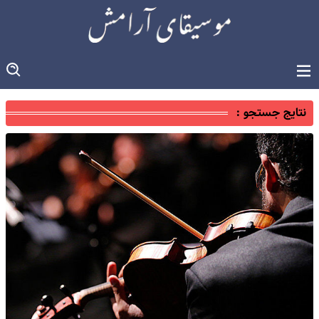
نتایج جستجو :