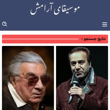
نتایج جستجو :