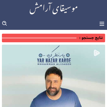
نتایج جستجو :