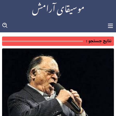
نتایج جستجو :