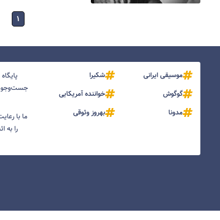
۱
موسیقی ایرانی
شکیرا
پایگاه
جست‌و‌جو و
گوگوش
خواننده آمریکایی
مدونا
بهروز وثوقی
ما با رعای
را به ا