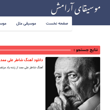
صفحه نخست
موسیقی ملل
موسی
نتایج جستجو :
دانلود آهنگ شاطر علی ممد 
آهنگ شاطر علی ممد از زنده یاد مرتض